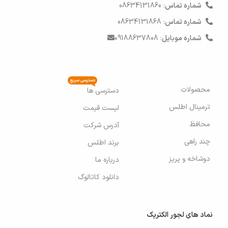
شماره تماس
: 08634131860
شماره تماس
: 08634131868
شماره موبایل
: 09188637808
دسترسی سریع
محصولات
دسترسی ها
ترمینال اطلس
لیست قیمت
محافظ
آدرس شرکت
چند راهی
برند اطلس
دوشاخه و پریز
درباره ما
دانلود کاتالوگ
نماد های لجور الکتریک