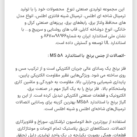
این مجموعه تولیدی صنعتی تنوع محصولات خود را با تولید
ترمینال شاخه ‌ای اطلس، ترمینال شینه فانتزی اطلس، انواع مدل
های محافظ ولتاژ برق، رابط‌های برق، پریزهای صنعتی کرال و
خانگی، انوع دوشاخه کابلی، قاب های روشنایی و سرپیچ و… با
نشان ملی استاندارد ایران به شماره8670098966 و
استاندارد
UL
توسعه و گسترش داده است.
-اتصالات از جنس برنج
با استاندارد
MS 58
:
فلز برنج یک رسانای عالی جریان الکتریکی است و از ترکیب مس و
روی ساخته می شود. ویژگی‌هایی نظیر مقاومت الکتریکی پایین،
پایداری شیمیایی وحرارتی بالا، مقاومت به خوردگی و ماشین کاری
واستحکام بالا، فلز برنج را به یک آلیاژ مهم در صنعت برق،
الکترونیک و قطعات صنعتی الکتریکی تبدیل کرده است. از این رو
آلیاژ برنج با استاندارد
MS58
بهترین گزینه برای رسانایی اتصالات
ترمینال‌های شاخه‌ای اطلس و شینه اطلس است.
استفاده از بروزترین خط اتوماسیون تراشکاری، سوراخ و قلاویزکاری
اتصالات، دستگاه‌های تزریق پلاستیک تمام اتومات و مونتاژکاری
قطعات، همگی بصورت یکپارچه در یک واحد تولیدی دلیل تحقق