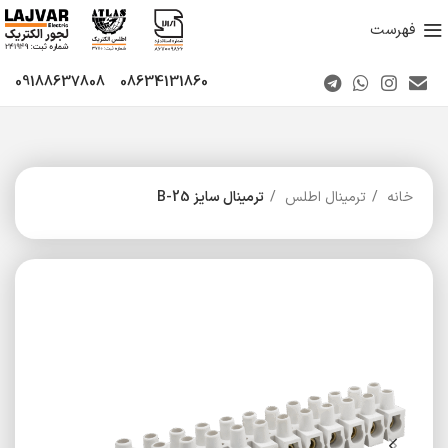
فهرست
09188637808
08634131860
خانه
ترمینال اطلس
ترمینال سایز 25-B