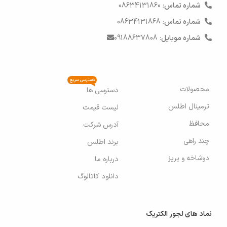
شماره تماس
: 08634131860
شماره تماس
: 08634131868
شماره موبایل
: 09188637808
دسترسی سریع
محصولات
دسترسی ها
ترمینال اطلس
لیست قیمت
محافظ
آدرس شرکت
چند راهی
برند اطلس
دوشاخه و پریز
درباره ما
دانلود کاتالوگ
نماد های لجور الکتریک