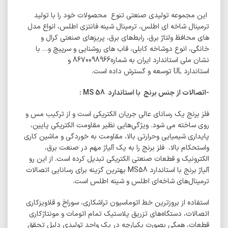
این مجموعه تولیدی صنعتی تنوع محصولات خود را با تولید
ترمینال شاخه ‌ای اطلس، ترمینال شینه فانتزی اطلس، انواع مدل
های محافظ ولتاژ برق، رابط‌های برق، پریزهای صنعتی کرال و
خانگی، انوع دوشاخه کابلی، قاب های روشنایی و سرپیچ و… با
نشان ملی استاندارد ایران به شماره8670098966 و
استاندارد
UL
توسعه و گسترش داده است.
-اتصالات از جنس برنج
با استاندارد
MS 58
:
فلز برنج یک رسانای عالی جریان الکتریکی است و از ترکیب مس و
روی ساخته می شود. ویژگی‌هایی نظیر مقاومت الکتریکی پایین،
پایداری شیمیایی وحرارتی بالا، مقاومت به خوردگی و ماشین کاری
واستحکام بالا، فلز برنج را به یک آلیاژ مهم در صنعت برق،
الکترونیک و قطعات صنعتی الکتریکی تبدیل کرده است. از این رو
آلیاژ برنج با استاندارد
MS58
بهترین گزینه برای رسانایی اتصالات
ترمینال‌های شاخه‌ای اطلس و شینه اطلس است.
استفاده از بروزترین خط اتوماسیون تراشکاری، سوراخ و قلاویزکاری
اتصالات، دستگاه‌های تزریق پلاستیک تمام اتومات و مونتاژکاری
قطعات، همگی بصورت یکپارچه در یک واحد تولیدی دلیل تحقق