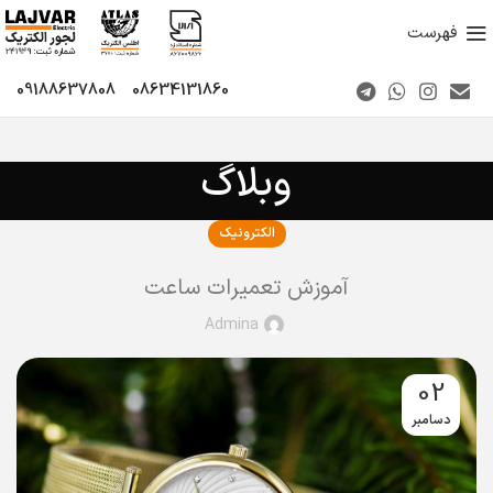
فهرست
09188637808
08634131860
وبلاگ
الکترونیک
آموزش تعمیرات ساعت
Admina
02
دسامبر