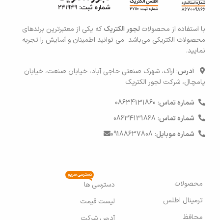
با استفاده از محصولات
لجور الکتریک
که یکی
از معتبرترین برندهای
محصولات الکتریکی می‌باشد می توانید اطمی
نان و آسایش را تجربه
نمایید.
آدرس
: اراک، شهرک صنعتی حاجی آباد، خیابان صنعت، خیابان
پامچال، شرکت لجور الکتریک
شماره تماس
: 08634131860
شماره تماس
: 08634131868
شماره موبایل
: 09188637808
دسترسی سریع
محصولات
دسترسی ها
ترمینال اطلس
لیست قیمت
محافظ
آدرس شرکت